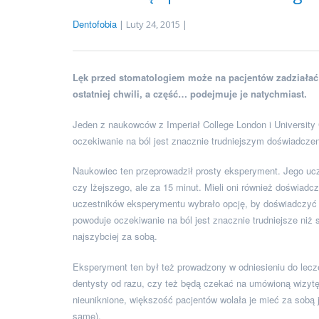
Dentofobia
| Luty 24, 2015 |
Lęk przed stomatologiem może na pacjentów zadziałać 
ostatniej chwili, a część… podejmuje je natychmiast.
Jeden z naukowców z Imperiał College London i University C
oczekiwanie na ból jest znacznie trudniejszym doświadcze
Naukowiec ten przeprowadził prosty eksperyment. Jego uc
czy lżejszego, ale za 15 minut. Mieli oni również doświadc
uczestników eksperymentu wybrało opcję, by doświadczyć i
powoduje oczekiwanie na ból jest znacznie trudniejsze niż 
najszybciej za sobą.
Eksperyment ten był też prowadzony w odniesieniu do lecz
dentysty od razu, czy też będą czekać na umówioną wizytę
nieuniknione, większość pacjentów wolała je mieć za sobą
same).