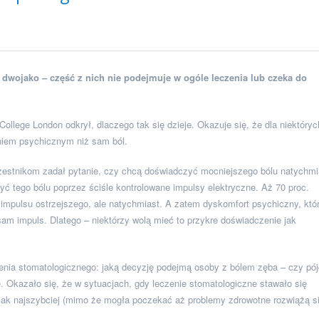
dwojako – część z nich nie podejmuje w ogóle leczenia lub czeka do
ollege London odkrył, dlaczego tak się dzieje. Okazuje się, że dla niektóryc
niem psychicznym niż sam ból.
zestnikom zadał pytanie, czy chcą doświadczyć mocniejszego bólu natychmi
zyć tego bólu poprzez ściśle kontrolowane impulsy elektryczne. Aż 70 proc.
mpulsu ostrzejszego, ale natychmiast. A zatem dyskomfort psychiczny, któ
sam impuls. Dlatego – niektórzy wolą mieć to przykre doświadczenie jak
enia stomatologicznego: jaką decyzję podejmą osoby z bólem zęba – czy pó
. Okazało się, że w sytuacjach, gdy leczenie stomatologiczne stawało się
 jak najszybciej (mimo że mogła poczekać aż problemy zdrowotne rozwiążą s