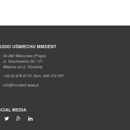
TUDIO UŚMIECHU MMDENT
04-282 Warszawa (Praga),
ul. Grochowska 56 / U7.
Wejście od ul. Styrskiej
+48 22 879 87 61 Kom: 696 472 557
info@mmdent.waw.pl
CIAL MEDIA