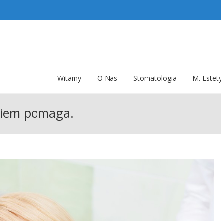
Witamy
O Nas
Stomatologia
M. Estet
giem pomaga.