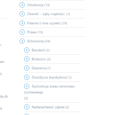
Ortodoncja
(13)
Ósemki – zęby mądrości.
(1)
Palenie (i inne używki)
(19)
Prawo
(10)
Schorzenia
(56)
h
Bezdech
(2)
Bruksizm
(3)
ast
Diastema
(1)
ry
Drożdżyca (kandydoza)
(1)
Dysfunkcja stawu skroniowo-
żuchwowego
jdą do
(3)
Nadwrażliwość zębów
(2)
ię