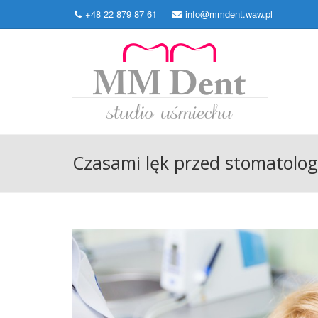
+48 22 879 87 61
info@mmdent.waw.pl
Czasami lęk przed stomatolo